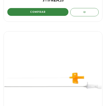
3
x de
R$24,23