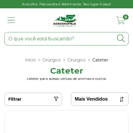
Avicultor, Pecuarista e Veterinarios. Seu lugar é aqui!
0
Início
>
Cirúrgico
>
Cirurgico
>
Cateter
Cateter
cateter para acesso venoso de animais e outros
Filtrar