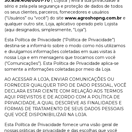
30.858.406/0001-70
(“Lojista”) leva a sua privacidade a
sério e zela pela segurança e proteção de dados de todos
os seus clientes, parceiros, fornecedores e usuários
(“Usuários” ou “você”) do site
www.agroshopng.com.br
e
qualquer outro site, Loja, aplicativo operado pelo Lojista
(aqui designados, simplesmente, “Loja”).
Esta Política de Privacidade (“Política de Privacidade”)
destina-se a informá-lo sobre o modo como nós utilizamos
e divulgamos informações coletadas em suas visitas à
nossa Loja e em mensagens que trocamos com você
(“Comunicações”). Esta Política de Privacidade aplica-se
somente a informações coletadas por meio da Loja.
AO ACESSAR A LOJA, ENVIAR COMUNICAÇÕES OU
FORNECER QUALQUER TIPO DE DADO PESSOAL, VOCÊ
DECLARA ESTAR CIENTE COM RELAÇÃO AOS TERMOS
AQUI PREVISTOS E DE ACORDO COM A POLÍTICA DE
PRIVACIDADE, A QUAL DESCREVE AS FINALIDADES E
FORMAS DE TRATAMENTO DE SEUS DADOS PESSOAIS
QUE VOCÊ DISPONIBILIZAR NA LOJA.
Esta Política de Privacidade fornece uma visão geral de
nossas práticas de privacidade e das escolhas que você