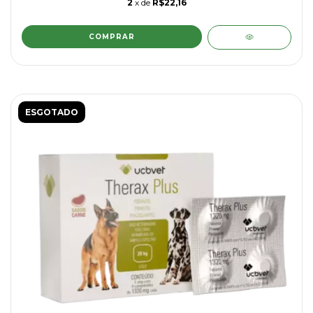
2
x de
R$22,16
ESGOTADO