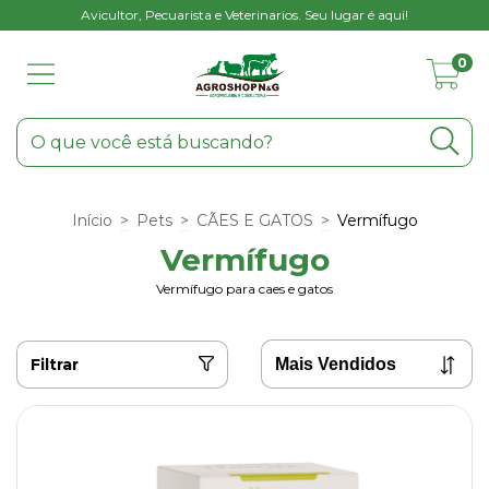
Avicultor, Pecuarista e Veterinarios. Seu lugar é aqui!
0
Início
>
Pets
>
CÃES E GATOS
>
Vermífugo
Vermífugo
Vermífugo para caes e gatos
Filtrar