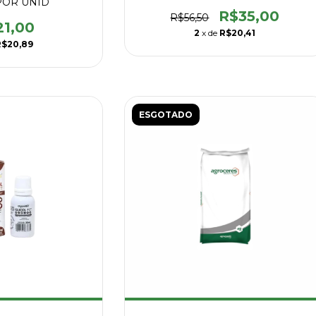
POR UNID
R$35,00
R$56,50
21,00
2
x de
R$20,41
R$20,89
ESGOTADO