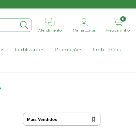
0
Atendimento
Minha conta
Meu carrinho
os
Fertilizantes
Promoções
Frete grátis
s