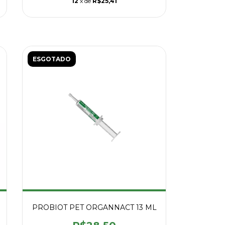
12
x de
R$25,41
ESGOTADO
PROBIOT PET ORGANNACT 13 ML