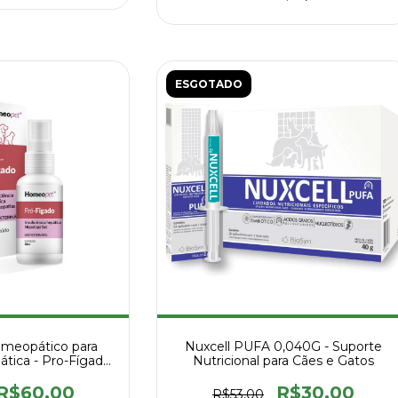
ESGOTADO
meopático para
Nuxcell PUFA 0,040G - Suporte
ática - Pro-Fígado
Nutricional para Cães e Gatos
 ML
R$60,00
R$30,00
R$53,00