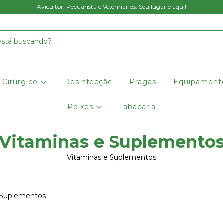
Avicultor, Pecuarista e Veterinarios. Seu lugar é aqui!
Cirúrgico
Desinfecção
Pragas
Equipament
Peixes
Tabacaria
Vitaminas e Suplemento
Vitaminas e Suplementos
 Suplementos