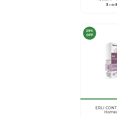
3
x de
29
%
OFF
ERLI CONT
Homeop