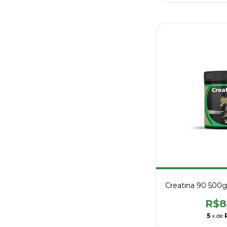
Creatina 90 500g 
R$8
5
x de