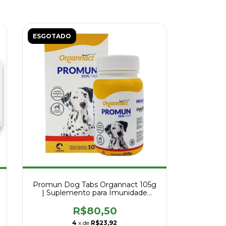
ESGOTADO
Promun Dog Tabs Organnact 105g
| Suplemento para Imunidade
Canina
R$80,50
4
x de
R$23,92