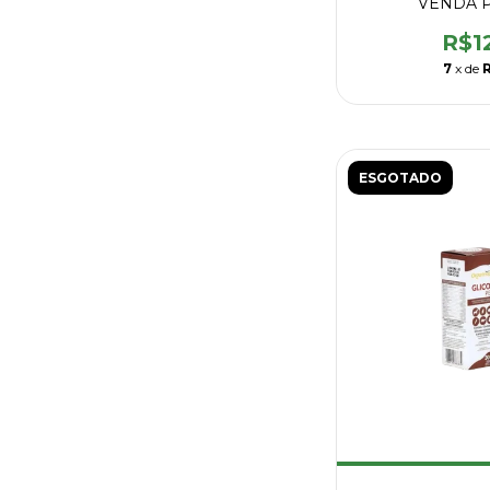
VENDA 
R$1
7
x de
ESGOTADO