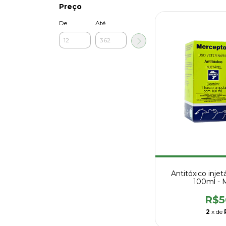
Preço
De
Até
Antitóxico injet
100ml - 
R$5
2
x de