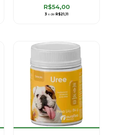
R$54,00
3
x de
R$21,11