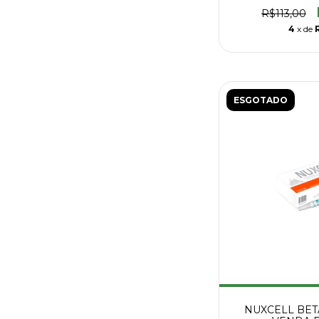
R$113,00
4
x de
ESGOTADO
NUXCELL BETA