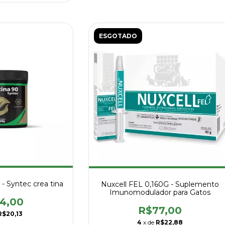
ESGOTADO
- Syntec crea tina
Nuxcell FEL 0,160G - Suplemento
Imunomodulador para Gatos
4,00
R$77,00
R$20,13
4
x de
R$22,88