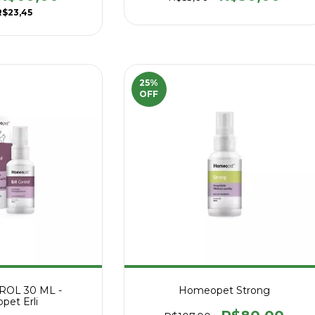
R$23,45
25
%
OFF
ROL 30 ML -
Homeopet Strong
et Erli