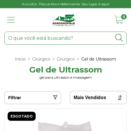
Avicultor, Pecuarista e Veterinarios. Seu lugar é aqui!
0
Início
>
Cirúrgico
>
Cirurgico
>
Gel de Ultrassom
Gel de Ultrassom
gel para ultrasson e massagem
Filtrar
ESGOTADO