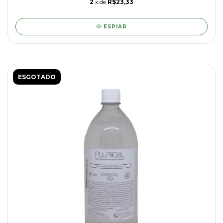
2
x de
R$23,33
ESPIAR
ESGOTADO