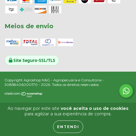
Meios de envio
Site Seguro
•
SSL/TLS
Copyright Agroshop N&G - Agropecuária e Consultoria -
30858406000170 - 2026. Todos os direitos reservados.
Ao navegar por este site
você aceita o uso de cookies
para agilizar a sua experiência de compra.
ENTENDI