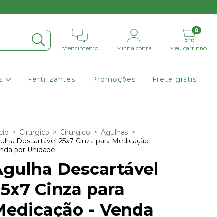
0
Atendimento
Minha conta
Meu carrinho
os
Fertilizantes
Promoções
Frete grátis
cio
>
Cirúrgico
>
Cirurgico
>
Agulhas
>
ulha Descartável 25x7 Cinza para Medicação -
nda por Unidade
Agulha Descartável
5x7 Cinza para
Medicação - Venda