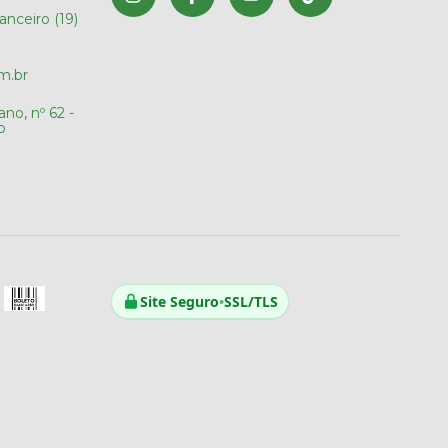
nanceiro (19)
m.br
no, nº 62 -
P
Site Seguro
•
SSL/TLS