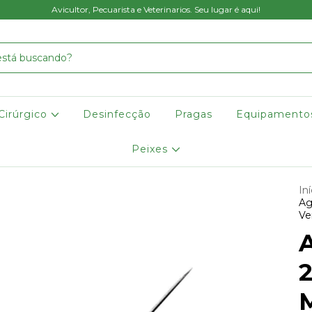
Avicultor, Pecuarista e Veterinarios. Seu lugar é aqui!
Cirúrgico
Desinfecção
Pragas
Equipament
Peixes
Iní
Ag
Ve
2