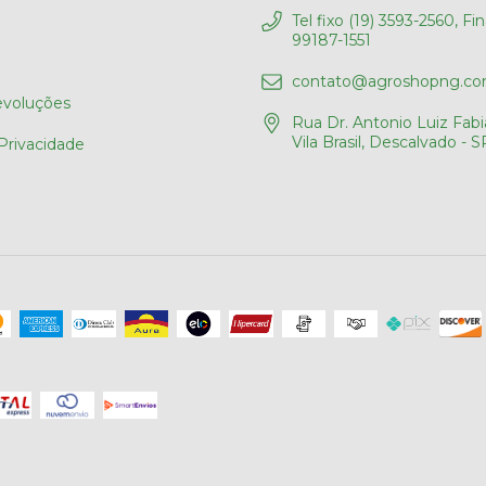
Tel fixo (19) 3593-2560, Fi
99187-1551
contato@agroshopng.co
evoluções
Rua Dr. Antonio Luiz Fabia
Vila Brasil, Descalvado - S
 Privacidade