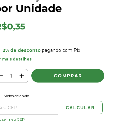
por Unidade
R$0,35
2% de desconto
pagando com Pix
r mais detalhes
ALTERAR CEP
regas para o CEP:
Meios de envio
CALCULAR
o sei meu CEP