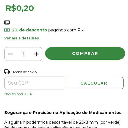
R$0,20
2% de desconto
pagando com Pix
Ver mais detalhes
ALTERAR CEP
Entregas para o CEP:
Meios de envio
CALCULAR
Não sei meu CEP
Segurança e Precisão na Aplicação de Medicamentos
A agulha hipodérmica descartável de 25x8 mm (cor verde)