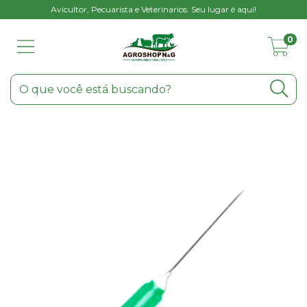
Avicultor, Pecuarista e Veterinarios. Seu lugar é aqui!
0