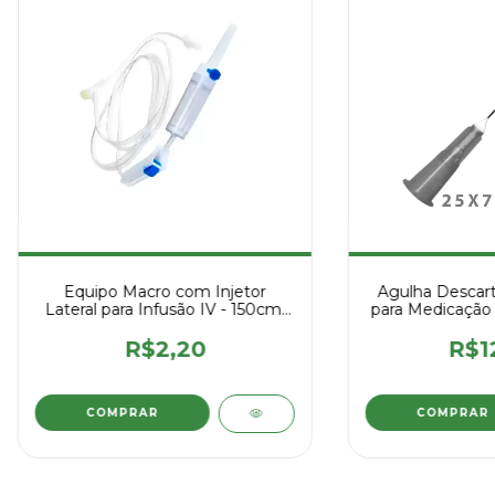
Equipo Macro com Injetor
Agulha Descart
Lateral para Infusão IV - 150cm,
para Medicação 
Estéril
Unid
R$2,20
R$1