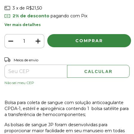
3
x de
R$21,50
2% de desconto
pagando com Pix
Ver mais detalhes
ALTERAR CEP
Entregas para o CEP:
Meios de envio
CALCULAR
Não sei meu CEP
Bolsa para coleta de sangue com solução anticoagulante
CPDA-1, estéril e apirogênica contendo 1
bolsa satélite para
a transferência de hemocomponentes;
As bolsas de sangue JP foram desenvolvidas para
proporcionar maior facilidade em seu manuseio em todas