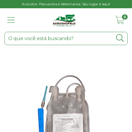
Avicultor, Pecuarista e Veterinarios. Seu lugar é aqui!
0