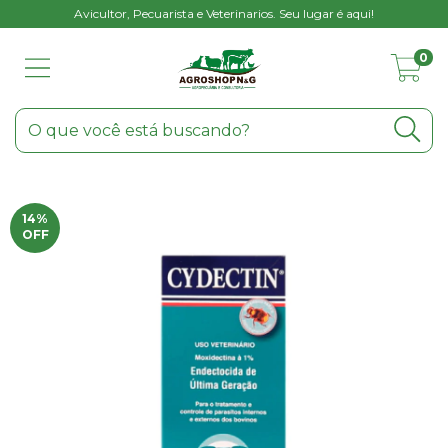
Avicultor, Pecuarista e Veterinarios. Seu lugar é aqui!
0
14
%
OFF