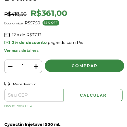
R$361,00
R$418,50
R$57,50
Economize:
14
% OFF
12
x de
R$37,13
2% de desconto
pagando com Pix
Ver mais detalhes
ALTERAR CEP
Entregas para o CEP:
Meios de envio
CALCULAR
Não sei meu CEP
Cydectin Injetável 500 mL