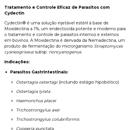
Tratamento e Controle Eficaz de Parasitos com
Cydectin
Cydectin® é uma solução injetável estéril à base de
Moxidectina a 1%, um endectocida potente e moderno para
o tratamento e controle de parasitos internos e externos
em bovinos. A Moxidectina é derivada da Nemadectina, um
produto de fermentação do microrganismo
Streptomyces
cyaneogriseus
subsp.
noncyanogenus
.
Indicações:
Parasitos Gastrintestinais:
Ostertagia ostertagi
(incluindo estágio hipobiótico)
Ostertagia lyrata
Haemonchus placei
Trichostrongylus axei
Trichostrongylus colubriformis
Cooperia punctata