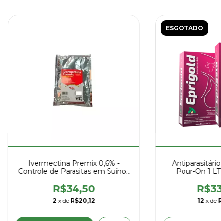
ESGOTADO
Ivermectina Premix 0,6% -
Antiparasitári
Controle de Parasitas em Suínos
Pour-On 1 LT
- Vansil
R$34,50
R$33
2
x de
R$20,12
12
x de