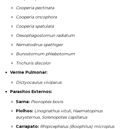
Cooperia pectinata
Cooperia oncophora
Cooperia spatulata
Oesophagostomun radiatum
Nematodirus spathiger
Bunostomum phlebotomum
Trichuris discolor
Verme Pulmonar:
Dictyocaulus viviparus
Parasitos Externos:
Sarna:
Psoroptes bovis
Piolhos:
Linognathus vituli
,
Haematopinus
eurysternus
,
Solenopotes capillatus
Carrapato:
Rhipicephalus (Boophilus) microplus