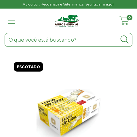
Avicultor, Pecuarista e Veterinarios. Seu lugar é aqui!
0
ESGOTADO