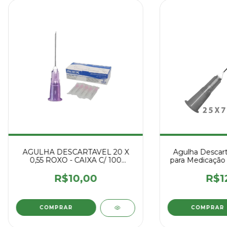
AGULHA DESCARTAVEL 20 X
Agulha Descart
0,55 ROXO - CAIXA C/ 100
para Medicação 
UNIDADES [
Unid
R$10,00
R$1