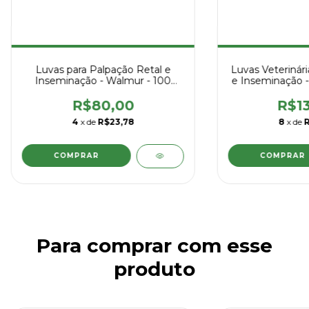
Luvas para Palpação Retal e
Luvas Veterinári
Inseminação - Walmur - 100
e Inseminação -
Unidades
- CX c
R$80,00
R$13
4
x de
R$23,78
8
x de
R
Para comprar com esse
produto