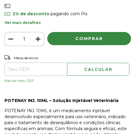
2% de desconto
pagando com Pix
Ver mais detalhes
ALTERAR CEP
Entregas para o CEP:
Meios de envio
CALCULAR
Não sei meu CEP
POTENAY INJ. 10ML – Solução Injetável Veterinária
POTENAY INJ. 10ML é um medicamento injetável
desenvolvido especialmente para uso veterinário, indicado
para o tratamento de desequilíbrios e condições clínicas
específicas em animais. Com fórmula segura e eficaz, este