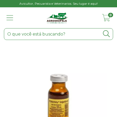
Avicultor, Pecuarista e Veterinarios. Seu lugar é aqui!
0