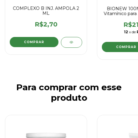
COMPLEXO B INJ. AMPOLA 2
BIONEW 100M
ML
Vitamínico para 
e Se
R$2,70
R$21
12
x de
Para comprar com esse
produto