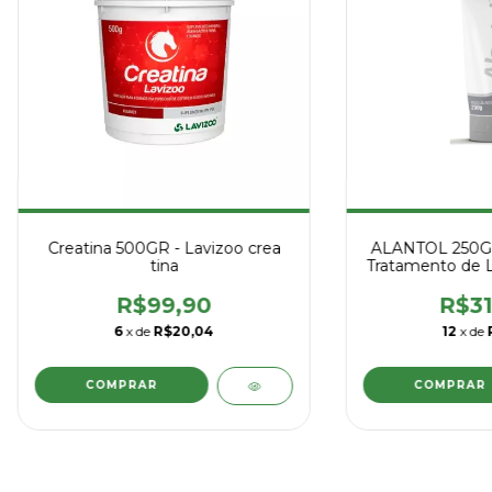
Creatina 500GR - Lavizoo crea
ALANTOL 250G –
tina
Tratamento de 
para Equi
R$99,90
R$31
6
x de
R$20,04
12
x de