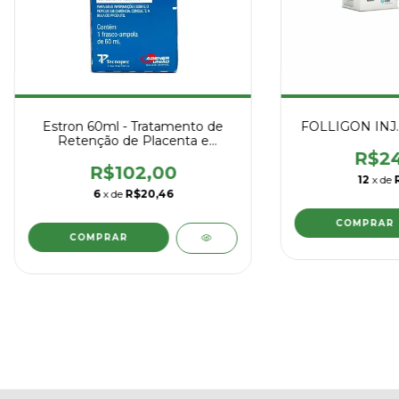
Estron 60ml - Tratamento de
FOLLIGON INJ. 
Retenção de Placenta e
Endometrite
R$24
R$102,00
12
x de
6
x de
R$20,46