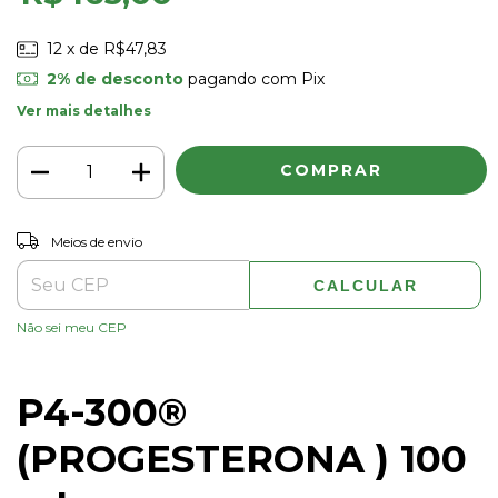
12
x de
R$47,83
2% de desconto
pagando com Pix
Ver mais detalhes
ALTERAR CEP
Entregas para o CEP:
Meios de envio
CALCULAR
Não sei meu CEP
P4-300®
(PROGESTERONA ) 100