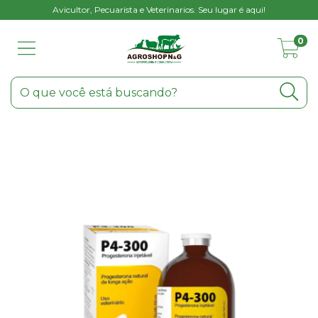
Avicultor, Pecuarista e Veterinarios. Seu lugar é aqui!
0