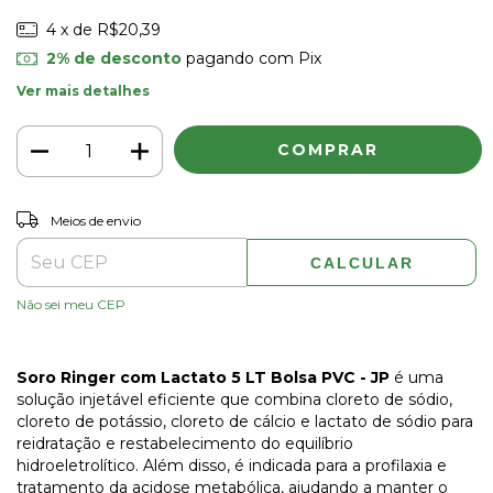
4
x de
R$20,39
2% de desconto
pagando com Pix
Ver mais detalhes
ALTERAR CEP
Entregas para o CEP:
Meios de envio
CALCULAR
Não sei meu CEP
Soro Ringer com Lactato 5 LT Bolsa PVC - JP
é uma
solução injetável eficiente que combina cloreto de sódio,
cloreto de potássio, cloreto de cálcio e lactato de sódio para
reidratação e restabelecimento do equilíbrio
hidroeletrolítico. Além disso, é indicada para a profilaxia e
tratamento da acidose metabólica, ajudando a manter o