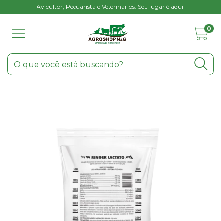
Avicultor, Pecuarista e Veterinarios. Seu lugar é aqui!
0