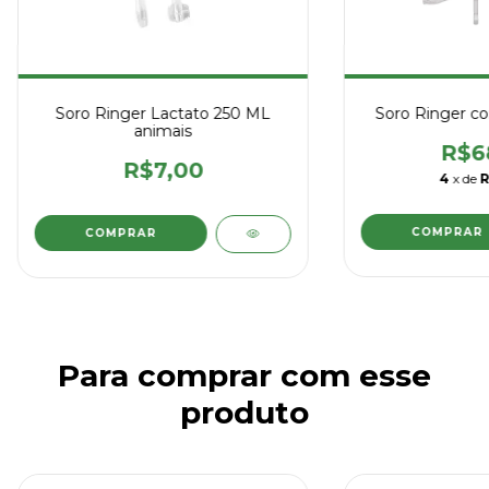
Soro Ringer Lactato 250 ML
Soro Ringer co
animais
R$6
R$7,00
4
x de
R
Para comprar com esse
produto