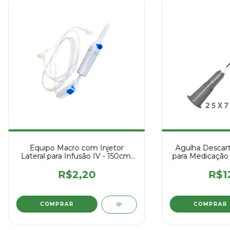
Equipo Macro com Injetor
Agulha Descart
Lateral para Infusão IV - 150cm,
para Medicação 
Estéril
Unid
R$2,20
R$1