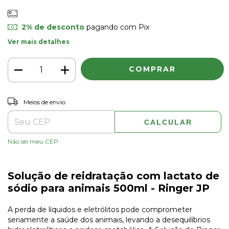
2% de desconto
pagando com Pix
Ver mais detalhes
ALTERAR CEP
Entregas para o CEP:
Meios de envio
CALCULAR
Não sei meu CEP
Solução de reidratação com lactato de
sódio para animais 500ml - Ringer JP
A perda de líquidos e eletrólitos pode comprometer
seriamente a saúde dos animais, levando a desequilíbrios