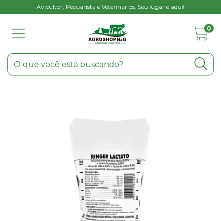
Avicultor, Pecuarista e Veterinarios. Seu lugar é aqui!
0