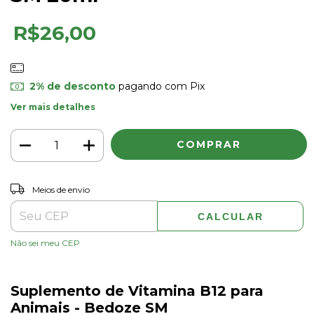
R$26,00
2% de desconto
pagando com Pix
Ver mais detalhes
ALTERAR CEP
Entregas para o CEP:
Meios de envio
CALCULAR
Não sei meu CEP
Suplemento de Vitamina B12 para
Animais - Bedoze SM