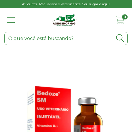
Avicultor, Pecuarista e Veterinarios. Seu lugar é aqui!
0