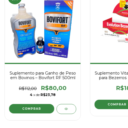
Suplemento para Ganho de Peso
Suplemento Vita
em Bovinos – Bovifort RF 500ml
para Bezerros 
R$80,00
R$1
R$112,00
4
x de
R$23,78