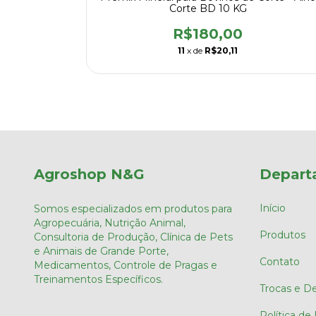
)
Corte BD 10 KG
R$180,00
11
x de
R$20,11
Agroshop N&G
Depart
Início
Somos especializados em produtos para
Agropecuária, Nutrição Animal,
Produtos
Consultoria de Produção, Clínica de Pets
e Animais de Grande Porte,
Contato
Medicamentos, Controle de Pragas e
Treinamentos Específicos.
Trocas e D
Política de