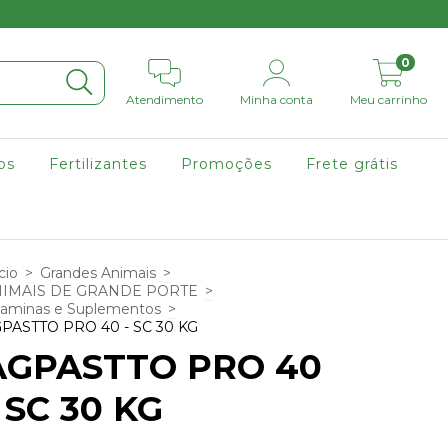
0
Atendimento
Minha conta
Meu carrinho
os
Fertilizantes
Promoções
Frete grátis
cio
>
Grandes Animais
>
IMAIS DE GRANDE PORTE
>
taminas e Suplementos
>
PASTTO PRO 40 - SC 30 KG
AGPASTTO PRO 40
 SC 30 KG