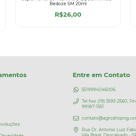
Bedoze SM 20ml
R$26,00
amentos
Entre em Contato
5519994046006
Tel fixo (19) 3593-2560, Fi
99187-1551
contato@agroshopng.co
evoluções
Rua Dr. Antonio Luiz Fabia
Vila Brasil, Descalvado - S
 Privacidade