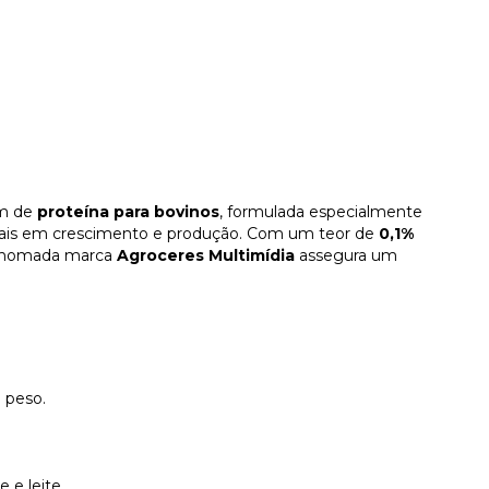
um de
proteína para bovinos
, formulada especialmente
nimais em crescimento e produção. Com um teor de
0,1%
renomada marca
Agroceres Multimídia
assegura um
 peso.
 e leite.