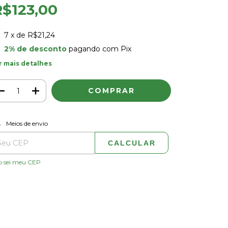
R$123,00
7
x de
R$21,24
2% de desconto
pagando com Pix
r mais detalhes
ALTERAR CEP
regas para o CEP:
Meios de envio
CALCULAR
o sei meu CEP