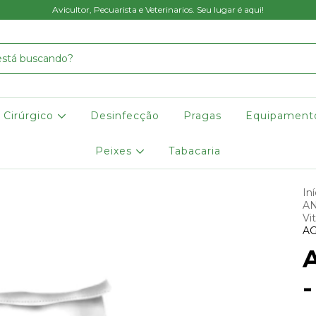
Avicultor, Pecuarista e Veterinarios. Seu lugar é aqui!
Cirúrgico
Desinfecção
Pragas
Equipament
Peixes
Tabacaria
Iní
AN
Vi
AG
-