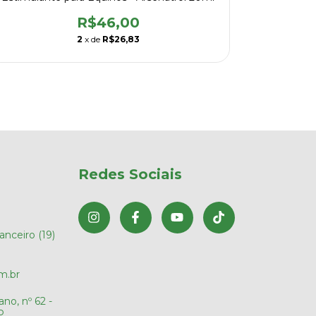
R$46,00
2
x de
R$26,83
Redes Sociais
nanceiro (19)
m.br
no, nº 62 -
P