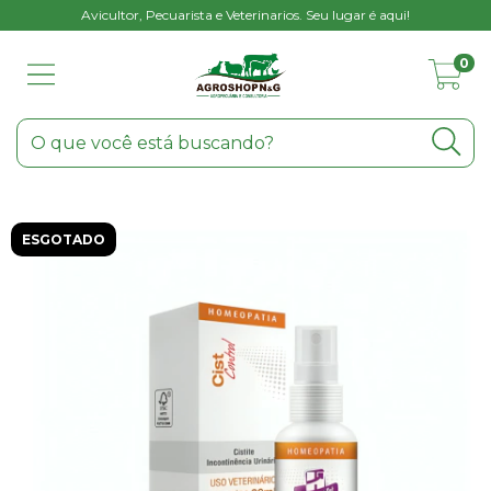
Avicultor, Pecuarista e Veterinarios. Seu lugar é aqui!
0
ESGOTADO