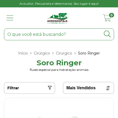
Avicultor, Pecuarista e Veterinarios. Seu lugar é aqui!
0
Início
>
Cirúrgico
>
Cirurgico
>
Soro Ringer
Soro Ringer
fluido especial para hidratação animais
Filtrar